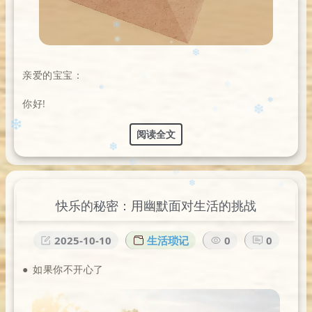
✻
✻
✻
❄️
亲爱的宝宝：
❄️
❅
你好!
❅
✻
❄
❅
阅读全文
❄
✻
✻
❄
✻
❄
❄
❆
✼
❄️
快乐的秘密：用幽默面对生活的挑战
❄️
❄
❄
2025-10-10
生活琐记
0
0
✼
❄
❆
❄
❅
● 如果你不开心了