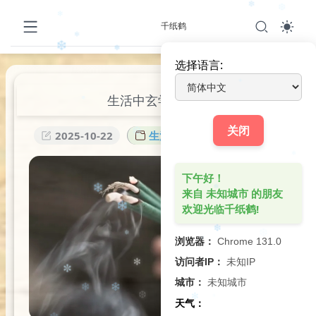
千纸鹤
❆
❄️
✻
❄
选择语言:
❅
生活中玄学小妙招
❄️
❄️
关闭
2025-10-22
生活哲学
0
0
✼
❅
下午好！
来自 未知城市 的朋友
❆
欢迎光临千纸鹤!
❄️
❄
✻
❄️
浏览器：
Chrome 131.0
❄
❆
❅
访问者IP：
未知IP
✼
城市：
未知城市
✻
✼
天气：
❄