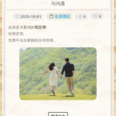
与沟通
2025-10-01
生活琐记
0
0
这就是夫妻间的
怪定律
:
你再厉害,
也教不会自家媳妇任何技能。