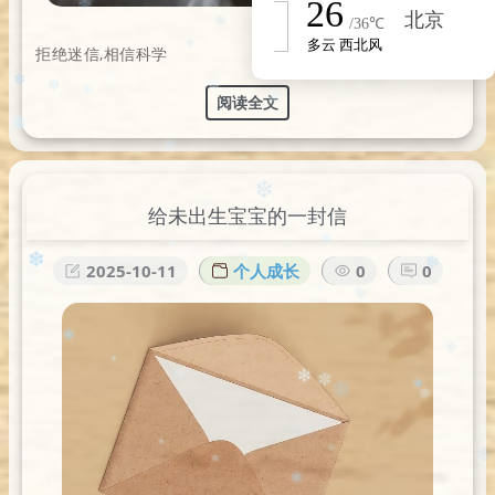
❄️
✻
❆
❆
❄
拒绝迷信,相信科学
❄️
阅读全文
❄
❅
❄️
❆
❄
❆
✻
❆
❅
给未出生宝宝的一封信
❄️
❆
✼
2025-10-11
个人成长
0
0
❆
❅
❄
❄️
✻
✻
✼
❄️
✻
❄
❄
✼
✻
✼
✻
❄
❅
❄