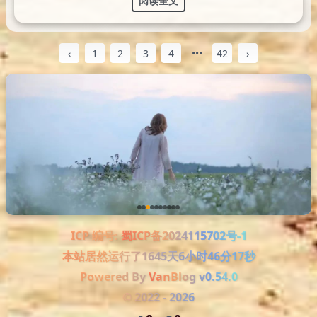
阅读全文
‹
1
2
3
4
•••
42
›
ICP 编号:
蜀ICP备2024115702号-1
本站居然运行了
1645天6小时46分18秒
Powered By
VanBlog
v0.54.0
©
2022
-
2026