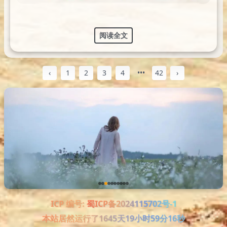
阅读全文
‹
1
2
3
4
•••
42
›
ICP 编号:
蜀ICP备2024115702号-1
本站居然运行了
1645天19小时59分17秒