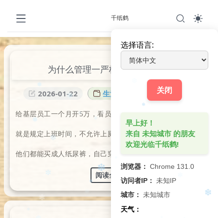
千纸鹤
选择语言:
为什么管理一严格，员工就要走
关闭
❆
2026-01-22
生活琐记
0
1
❅
✻
给基层员工一个月开5万，看员工还走不走?
❄️
❆
早上好！
❅
❅
✻
❆
来自 未知城市 的朋友
就是规定上班时间，不允许上厕所。
❆
欢迎光临千纸鹤!
❅
❄️
❄️
他们都能买成人纸尿裤，自己穿上。
✻
浏览器：
Chrome 131.0
✼
阅读全文
访问者IP：
未知IP
❄️
✻
✼
✼
城市：
未知城市
❄️
❅
天气：
❄️
✼