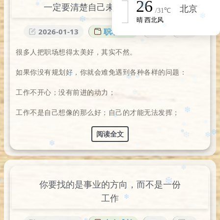
❆
❄️
一定要清楚自己未来的目标是什么
✻
❅
❆
❆
❆
✻
❅
✼
❄
❄
2026-01-13
职场进阶
0
1
❄
❄️
✻
✻
❅
很多人把职场想得太美好，其实不然。
❄️
如果你没有规划好，你就会难免遇到各种各样的问题：
❅
工作不开心；没有前进的动力；
❅
❄
✻
❄️
❆
❄️
✻
✻
工作不是自己想像的那么好；自己的才能无法发挥；
❄️
✼
❅
✼
阅读全文
❆
❅
❄️
❄
✻
❅
❆
❅
❄
❄️
❄️
❄
❄️
✼
你要找的是事业的方向，而不是一份
❆
✻
工作
❄
✼
❆
❄