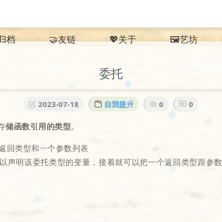
︎归档
🤝友链
💖关于
🖼️艺坊
委托
2023-07-18
自我提升
0
0
❄️
❄
种存
储函数引⽤的类型
。
❅
返回类型和⼀个参数列表
❄️
以声明该委托类型的变量，接着就可以把⼀个返回类型跟参
✼
❆
❆
❄️