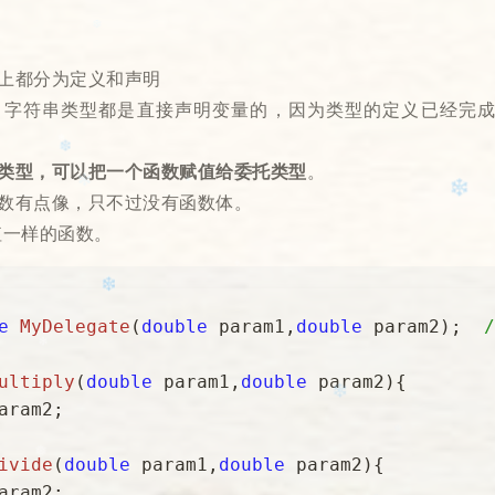
❆
上都分为定义和声明
❄️
字符串类型都是直接声明变量的，因为类型的定义已经完成
✼
类型，可以把⼀个函数赋值给委托类型
。
❆
❅
数有点像，只不过没有函数体。
值⼀样的函数。
e
MyDelegate
(
double
 param1,
double
 param2
)
;  
✻
❅
✻
❄
✻
✻
ultiply
(
double
 param1,
double
 param2
)
❄
aram2;

ivide
(
double
 param1,
double
 param2
)
❅
aram2;
