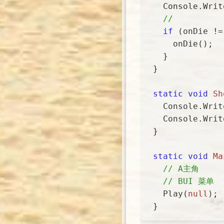
   Console.Wri
//
if
 (onDie !=
     onDie();

   }

 }

static
void
Sh
   Console.Wri
   Console.Wri
 }

static
void
Ma
// A主角
// BUI 菜单
   Play(
null
);
