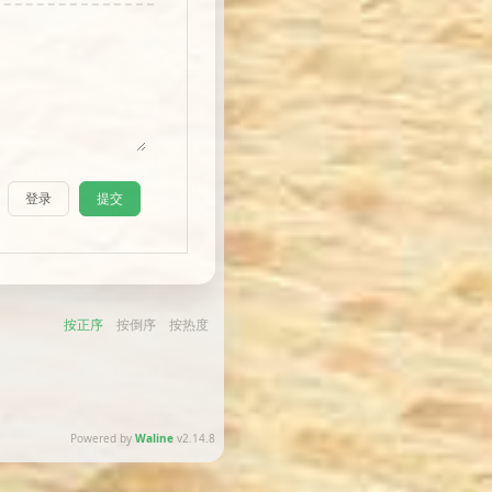
登录
提交
按正序
按倒序
按热度
Powered by
Waline
v2.14.8