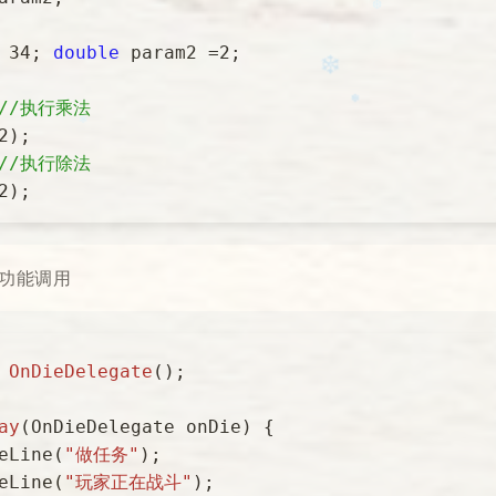
❄
❆
 
34
; 
double
 param2 =
2
;

✻
//执行乘法
);

❄
//执行除法
❅
❅
 功能调用
❆
❄️
OnDieDelegate
()
;

❄
ay
(
OnDieDelegate onDie
)
 {

✻
teLine(
"做任务"
);

teLine(
"玩家正在战斗"
);
