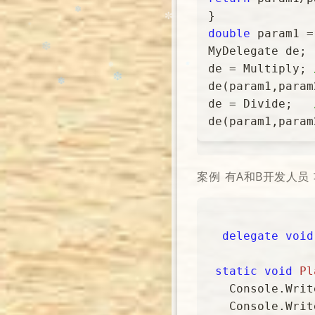
❅
✼
double
 param1 =
MyDelegate de;

✻
❆
de = Multiply; 
de(param1,param2
de = Divide;   
✻
❄
❄️
✻
❅
❄️
案例 有A和B开发人员
❄
✼
❄️
delegate
void
❆
❅
❄️
static
void
Pl
❄️
   Console.Wri
   Console.Wri