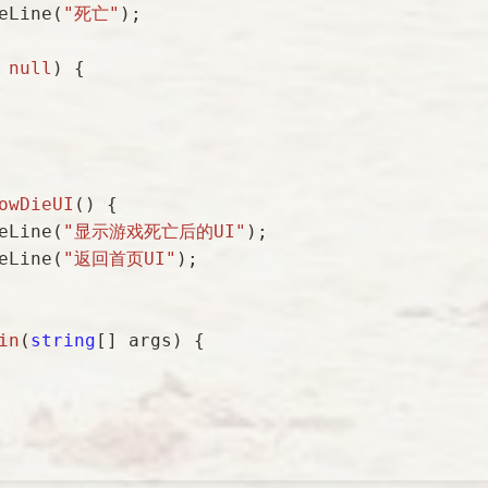
teLine(
"死亡"
);

 
null
) {

owDieUI
()
 {

teLine(
"显示游戏死亡后的UI"
);

teLine(
"返回首页UI"
);

in
(
string
[] args
)
 {
