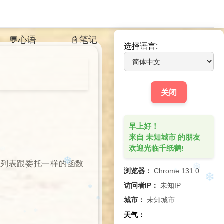
💬心语
📓笔记
⌘
+
K
Press
and
to search
选择语言:
关闭
早上好！
来自 未知城市 的朋友
欢迎光临千纸鹤!
数列表跟委托⼀样的函数
❄
浏览器：
Chrome 131.0
访问者IP：
未知IP
❅
❅
城市：
未知城市
❄
天气：
❆