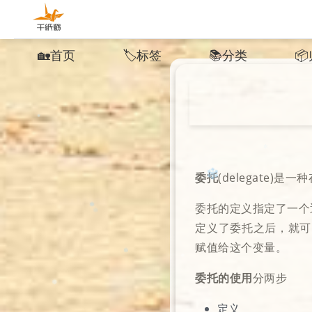
🏡首页
🏷️标签
📚︎分类
📦
❅
委托
(delegate)是⼀
委托的定义指定了⼀个
✼
❄️
定义了委托之后，就可
赋值给这个变量。
❄
委托的使⽤
分两步
❄
定义