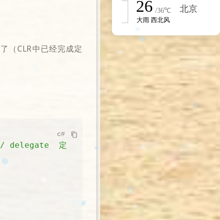
❄
❄
❄
❄
了（CLR中已经完成定
✻
✼
❄
❆
❄️
❅
c#
// delegate  定
❆
❄️
✻
✼