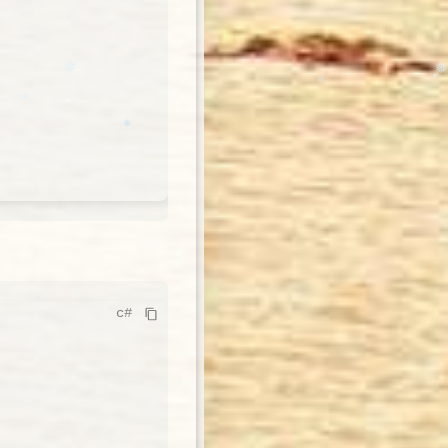
✻
✼
❄
❅
❄
❆
❄️
❅
❆
❅
❄
c#
✼
✼
❅
❆
✻
❄