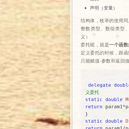
✼
声明（变量）
❅
❄️
结构体，枚举的使⽤同
❅
整数类型、数组类型、
义）
✻
委托呢，就是
⼀个函数
✼
✼
定义委托的时候，跟函
❆
只能赋值-参数和返回
✻
❅
✼
✼
❄
delegate
doubl
❄️
❄
✻
义委托
static
double
M
✻
❄️
return
 param1*p
❆
❅
❄️
static
double
D
return
 param1/p