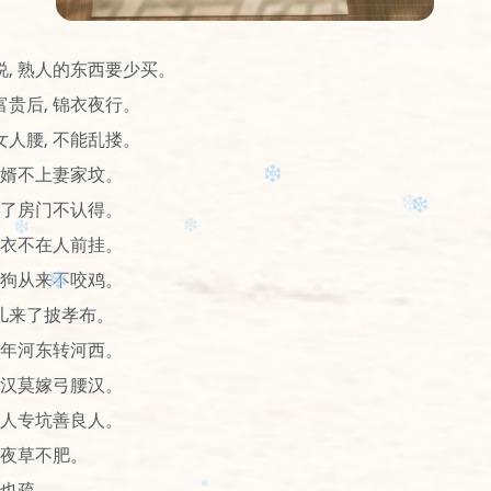
✼
❅
❄️
❅
❆
❄️
, 熟人的东西要少买。
 富贵后, 锦衣夜行。
❅
✼
✼
 女人腰, 不能乱搂。
女婿不上妻家坟。
出了房门不认得。
❅
内衣不在人前挂。
❄
好狗从来不咬鸡。
❄️
猫儿来了披孝布。
❄️
十年河东转河西。
嫁汉莫嫁弓腰汉。
❄️
小人专坑善良人。
无夜草不肥。
❄
亲也疏。