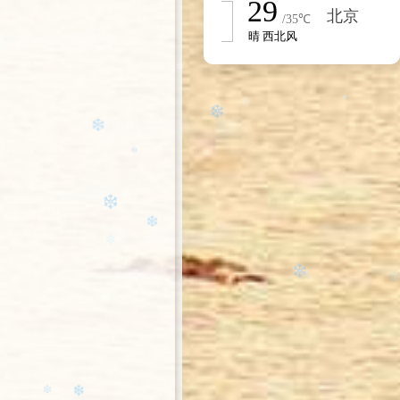
✻
✻
❆
❅
✼
❄
❄️
❄️
❄️
❄
✼
❄️