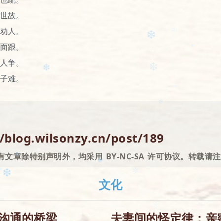
❄
✼
通世故。
莫劝人。
✻
❅
后面跟。
❄
❄
有人争。
✻
❆
汉子难。
❆
✼
❆
❄️
❄
//blog.wilsonzy.cn/post/189
有文章除特别声明外，均采用 BY-NC-SA 许可协议。转载请
❄️
❄
文化
✻
：沟通的桥梁
夫妻间的怪定律：亲
❅