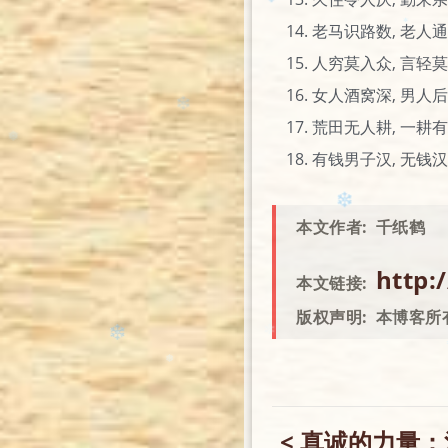
老马识路数, 老人
❄
人穷莫入众, 言轻
女人酒窝深, 男人
✻
❅
❄
荒田无人耕, 一耕
❄️
有钱男子汉, 无钱
❅
❄
本文作者:
千纸鹤
❄️
❅
✻
http:
本文链接:
版权声明:
本博客所
❄
< 真诚的力量