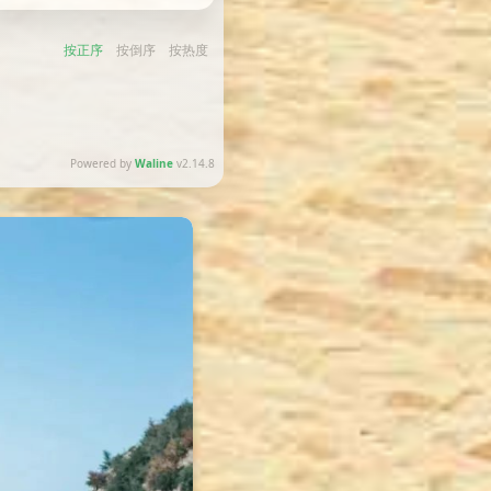
按正序
按倒序
按热度
Powered by
Waline
v2.14.8