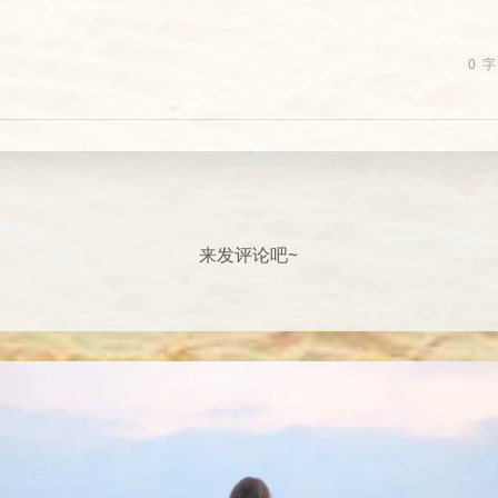
0
字
来发评论吧~