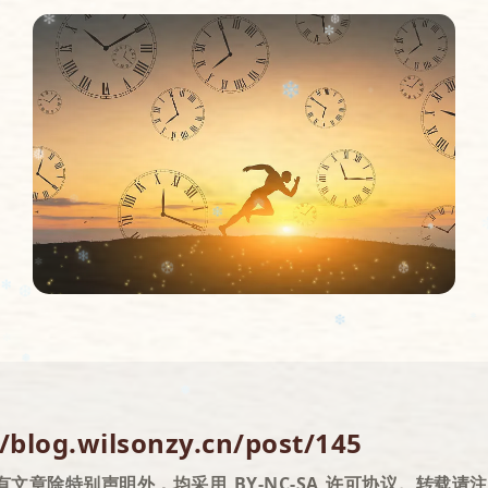
❆
❄️
❅
✻
❅
❆
✻
✼
❄️
❆
❅
❆
❅
❄
❄
//blog.wilsonzy.cn/post/145
❅
❆
❆
✼
有文章除特别声明外，均采用 BY-NC-SA 许可协议。转载请
❄