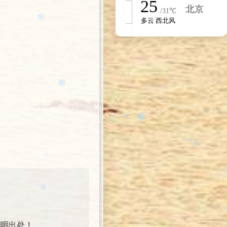
❅
❄
❄️
✻
✻
❄
✼
❆
✻
✼
✼
❄️
✻
❄
✼
❅
❆
✻
✼
❅
❄️
❆
❄️
❄
注明出处！