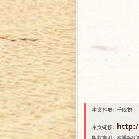
❄️
❅
❅
❄️
❄️
❄
❄
✻
❄️
❆
❄️
❄️
❅
❆
❄️
本文作者:
千纸鹤
❅
❄️
http:
✼
本文链接:
❅
版权声明:
本博客所