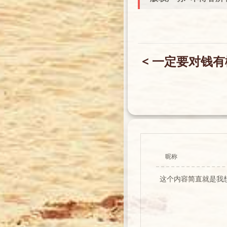
❅
❄️
❅
< 一定要对钱
❄️
昵称