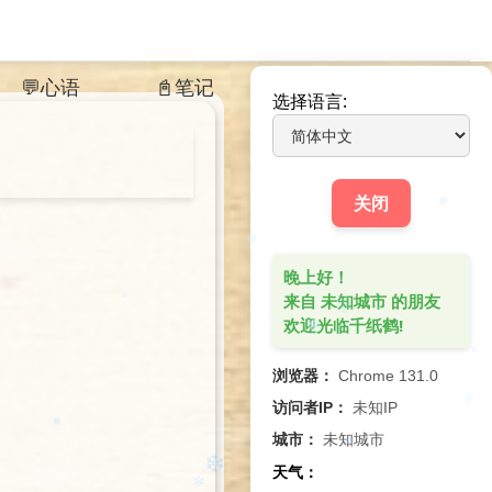
💬心语
📓笔记
⌘
+
K
Press
and
to search
选择语言:
关闭
晚上好！
❄
来自 未知城市 的朋友
欢迎光临千纸鹤!
❆
❆
❆
。
浏览器：
Chrome 131.0
✼
访问者IP：
未知IP
❆
❄
✻
❅
城市：
未知城市
天气：