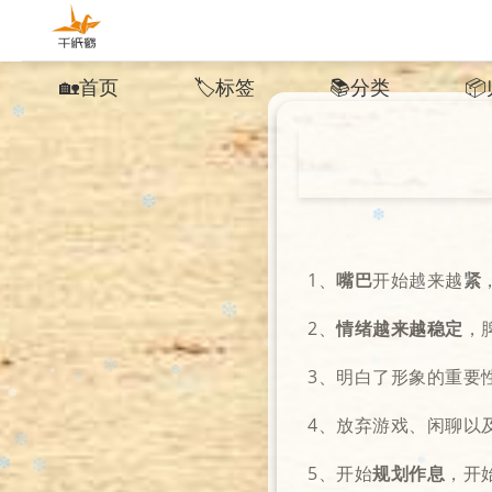
🏡首页
🏷️标签
📚︎分类
📦
❄
❄️
❄️
1、
嘴巴
开始越来越
紧
❄
2、
情绪越来越稳定
，
✻
✼
3、明白了形象的重要
❅
❄️
4、放弃游戏、闲聊以
❆
✻
5、开始
规划作息
，开
❅
❄
✻
❄