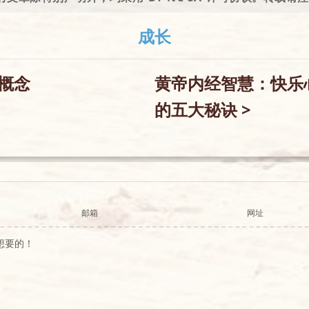
✻
❆
成长
✻
❄
✻
❅
有概念
黄帝内经智慧：快乐
❅
的五大秘诀 >
邮箱
网址