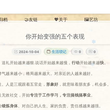
︎归档
🤝友链
💖关于
🖼️艺坊
你开始变强的五个表现
❆
✻
2024-10-04
生活琐记
0
0
✼
❄
✼
，送礼开始越来越狠.说话开始越来越慢，
行动
开始越来越
快
。
✼
❄️
✼
脾气越来越小，格局越来越大。对亲近的人越来越好。
性。人是三观跟着五官走，
形象好
，就意味着朋友多，机会多
❄
✼
及无效社交，开始
专注于工作学习，专注搞钱搞事业
。
始
锻炼身体
、对自己的人生、家的负责、责任感越来越强。