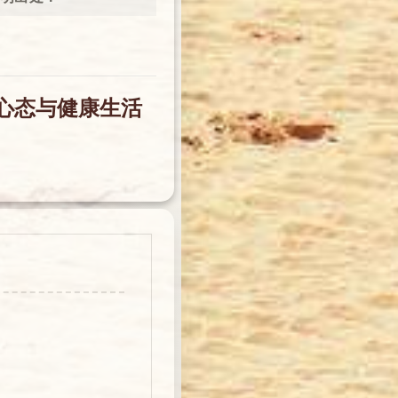
❆
❄
❄
✻
心态与健康生活
❅
❄
✻