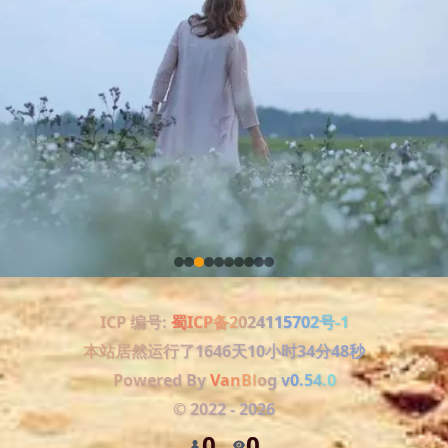
ICP 编号:
蜀ICP备2024115702号-1
本站居然运行了
1646天10小时34分50秒
Powered By
VanBlog
v0.54.0
©
2022
-
2026
0
0